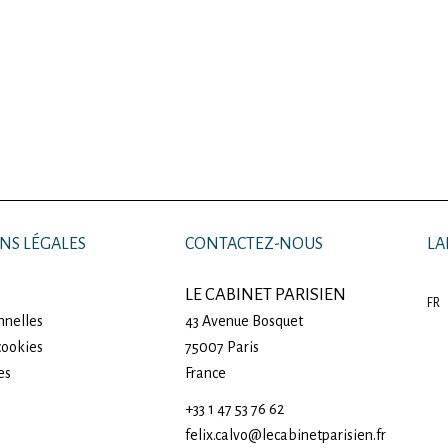
NS LÉGALES
CONTACTEZ-NOUS
LA
LE CABINET PARISIEN
FR
nnelles
43 Avenue Bosquet
 cookies
75007
Paris
es
France
+33 1 47 53 76 62
felix.calvo@lecabinetparisien.fr